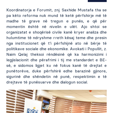
Koordinatorja e Forumit, znj. Saxhide Mustafa tha se
pa këto reforma nuk mund të ketë përfshirje më të
madhe të grave në tregun e punës, e që për
momentin është në nivelin e ulët. Ajo shtoi se
organizatat e shoqërisë civile kanë kryer analiza dhe
hulumtime të ndryshme rreth kësaj teme dhe presin
nga institucionet që t’i përfshijnë ato në bërje të
politikave sociale dhe ekonomike. Avokati i Popullit, z.
Naim Qelaj theksoi rëndësinë që ka harmonizimi i
legjislacionit dhe përafrimi i tij me standardet e BE-
së, e sidomos ligjet ku në fokus kanë të drejtat e
punëtorëve, duke përfshirë edhe barazinë gjinore,
sigurinë dhe shëndetin në punë, respektimin e të
drejtave të punësuarve dhe dialogun social.