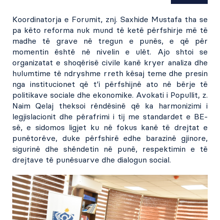
Koordinatorja e Forumit, znj. Saxhide Mustafa tha se
pa këto reforma nuk mund të ketë përfshirje më të
madhe të grave në tregun e punës, e që për
momentin është në nivelin e ulët. Ajo shtoi se
organizatat e shoqërisë civile kanë kryer analiza dhe
hulumtime të ndryshme rreth kësaj teme dhe presin
nga institucionet që t’i përfshijnë ato në bërje të
politikave sociale dhe ekonomike. Avokati i Popullit, z.
Naim Qelaj theksoi rëndësinë që ka harmonizimi i
legjislacionit dhe përafrimi i tij me standardet e BE-
së, e sidomos ligjet ku në fokus kanë të drejtat e
punëtorëve, duke përfshirë edhe barazinë gjinore,
sigurinë dhe shëndetin në punë, respektimin e të
drejtave të punësuarve dhe dialogun social.