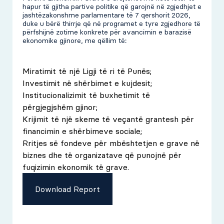
hapur të gjitha partive politike që garojnë në zgjedhjet e
jashtëzakonshme parlamentare të 7 qershorit 2026,
duke u bërë thirrje që në programet e tyre zgjedhore të
përfshijnë zotime konkrete për avancimin e barazisë
ekonomike gjinore, me qëllim të:
Miratimit të një Ligji të ri të Punës;
Investimit në shërbimet e kujdesit;
Institucionalizimit të buxhetimit të
përgjegjshëm gjinor;
Krijimit të një skeme të veçantë grantesh për
financimin e shërbimeve sociale;
Rritjes së fondeve për mbështetjen e grave në
biznes dhe të organizatave që punojnë për
fuqizimin ekonomik të grave.
Download Report