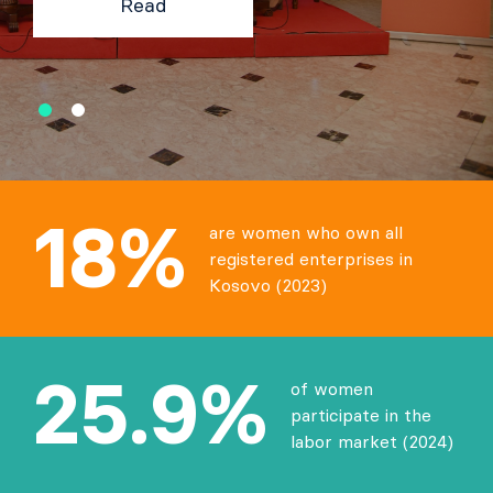
Read
18%
are women who own all
registered enterprises in
Kosovo (2023)
25.9%
of women
participate in the
labor market (2024)