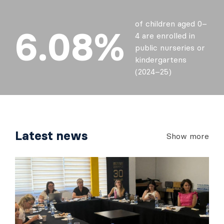
of children aged 0–
6.08%
4 are enrolled in
public nurseries or
kindergartens
(2024–25)
Latest news
Show more