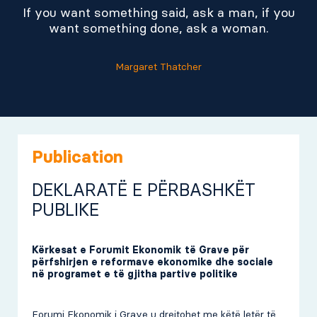
If you want something said, ask a man, if you
want something done, ask a woman.
Margaret Thatcher
Publication
DEKLARATË E PËRBASHKËT
PUBLIKE
Kërkesat e Forumit Ekonomik të Grave për
përfshirjen e reformave ekonomike dhe sociale
në programet e të gjitha partive politike
Forumi Ekonomik i Grave u drejtohet me këtë letër të