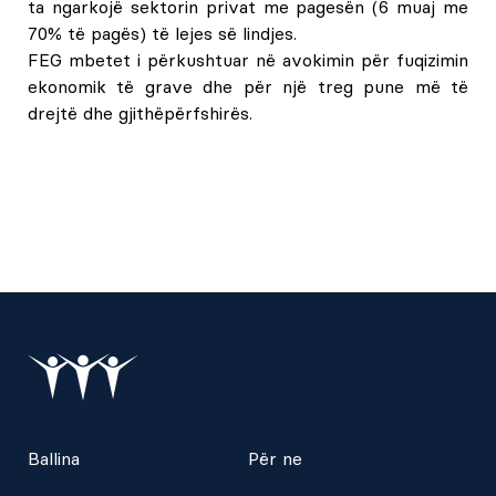
ta ngarkojë sektorin privat me pagesën (6 muaj me
70% të pagës) të lejes së lindjes.
FEG mbetet i përkushtuar në avokimin për fuqizimin
ekonomik të grave dhe për një treg pune më të
drejtë dhe gjithëpërfshirës.
Ballina
Për ne