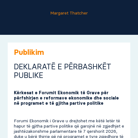
Margaret Thatcher
Publikim
DEKLARATË E PËRBASHKËT
PUBLIKE
Kërkesat e Forumit Ekonomik të Grave për
përfshirjen e reformave ekonomike dhe sociale
në programet e të gjitha partive politike
Forumi Ekonomik i Grave u drejtohet me këtë letër të
hapur të gjitha partive politike që garojnë në zgjedhjet e
jashtëzakonshme parlamentare të 7 qershorit 2026,
duke u bërë thirrje që në programet e tyre zgjedhore të