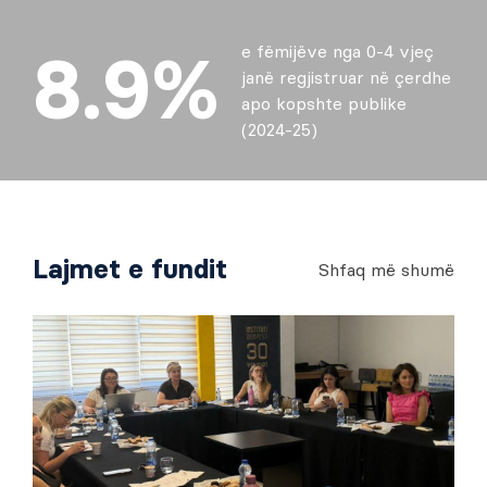
8.9%
e fëmijëve nga 0-4 vjeç
janë regjistruar në çerdhe
apo kopshte publike
(2024-25)
Lajmet e fundit
Shfaq më shumë