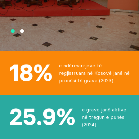
18%
e ndërmarrjeve të
regjistruara në Kosovë janë në
pronësi të grave (2023)
25.9%
e grave janë aktive
në tregun e punës
(2024)