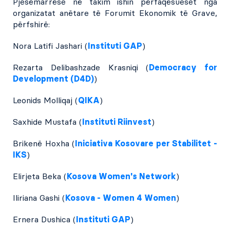
Pjesëmarrëse në takim ishin përfaqësueset nga
organizatat anëtare të Forumit Ekonomik të Grave,
përfshirë:
Nora Latifi Jashari (
Instituti GAP
)
Rezarta Delibashzade Krasniqi (
Democracy for
Development (D4D)
)
Leonids Molliqaj (
QIKA
)
Saxhide Mustafa (
Instituti Riinvest
)
Brikenë Hoxha (
Iniciativa Kosovare per Stabilitet -
IKS
)
Elirjeta Beka (
Kosova Women's Network
)
Iliriana Gashi (
Kosova - Women 4 Women
)
Ernera Dushica (
Instituti GAP
)