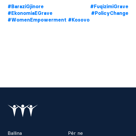
#BaraziGjinore
#FuqizimiGrave
#EkonomiaEGrave
#PolicyChange
#WomenEmpowerment
#Kosovo
Ballina
Për ne